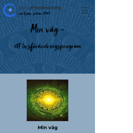
Anna
Friedensberg
verksam sedan 2003
Min
väg -
ett l
ivs
förän
d
r
ingsprogram
Min väg