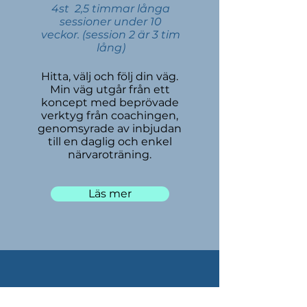
4st 2,5 timmar långa
sessioner under 10
veckor. (session 2 är 3 tim
lång)
Hitta, välj och följ din väg.
Min väg utgår från ett
koncept med beprövade
verktyg från coachingen,
genomsyrade av inbjudan
till en daglig och enkel
närvaroträning.
Läs mer