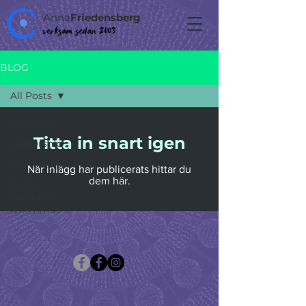
Anna
Friedensberg
verksam sedan 2003
BLOG
All Posts
All Posts
Titta in snart igen
Leadership
Technology
När inlägg har publicerats hittar du
dem här.
Every
Teacher's
Dilemmas