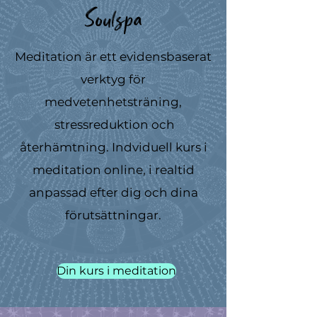
Soulspa
Meditation är ett evidensbaserat
verktyg för
medvetenhetsträning,
stressreduktion och
återhämtning. Indviduell kurs i
meditation online, i realtid
anpassad efter dig och dina
förutsättningar.
Din kurs i meditation