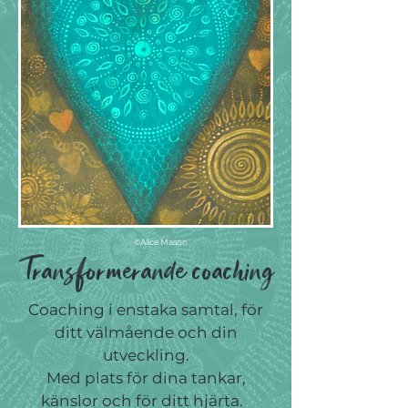
©Alice Mason
Transformerande coaching
Coaching i enstaka samtal, för
ditt välmående och din
utveckling.
Med plats för dina tankar,
känslor och för ditt hjärta.