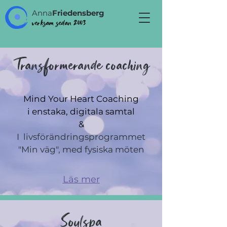
Anna
Friedensberg
verksam sedan 2003
Transformerande coaching
Mind Your Heart Coaching
i enstaka, digitala samtal
&
I livsförändringsprogrammet
"Min väg",
med fysiska möten
Läs mer
Soulspa