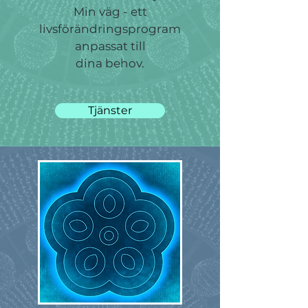
Min väg - ett
livsförändringsprogram
anpassat till
dina behov.
Tjänster