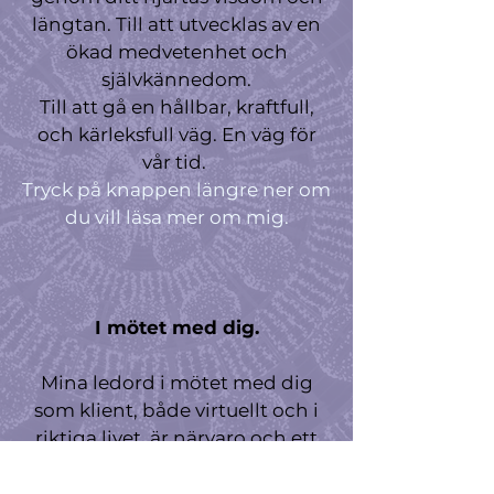
längtan. Till att utvecklas av en
ökad medvetenhet och
självkännedom.
Till att gå en hållbar, kraftfull,
och kärleksfull väg. En väg för
vår tid.
Tryck på knappen längre ner om
du vill läsa mer om mig.
I mötet med dig.
Mina ledord i mötet med dig
som klient, både virtuellt och i
riktiga livet, är närvaro och ett
stort engagemang. Att våra
samtal blir en tillåtande och